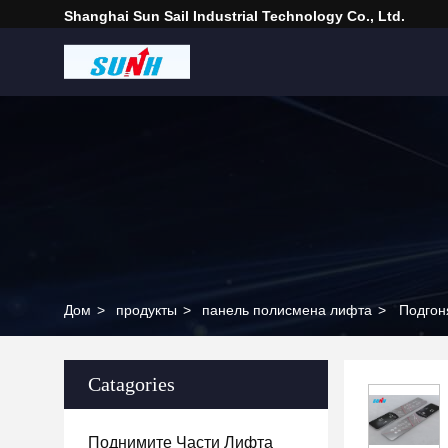
Shanghai Sun Sail Industrial Technology Co., Ltd.
Дом
>
продукты
>
панель полисмена лифта
>
Подгон
Catagories
Поднимите Части Лифта