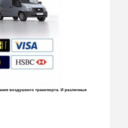
ания воздушного транспорта. И различные
л
& еватор застегните.