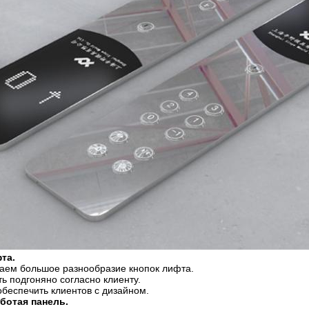
та.
ем большое разнообразие кнопок лифта.
ь подгоняно согласно клиенту.
еспечить клиентов с дизайном.
ботая панель.