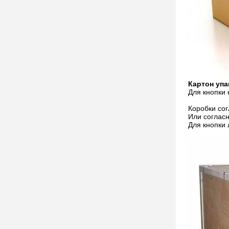
Картон упа
Для кнопки 
Коробки сог
Или согласн
Для кнопки
Для инжекци
Прессформа