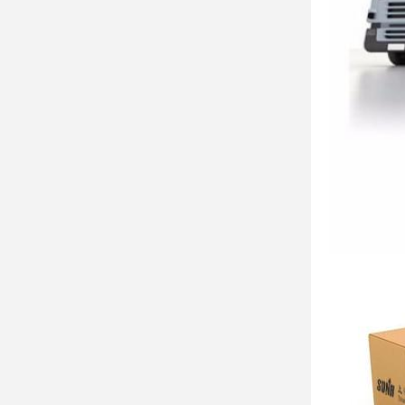
Мы можем о
международ