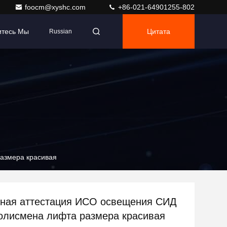
foocm@xyshc.com
+86-021-64901255-802
итесь Мы
Цитата
Russian
азмера красивая
ная аттестация ИСО освещения СИД
олисмена лифта размера красивая