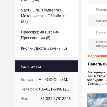
Матер
Части CNC Подвергая
Механической Обработке
Размер
(22)
Прессформа Штранг-
Пакет:
Прессования
(8)
Назва
продук
Кнопки Лифта Замены
(6)
Подгонянн
Панель в
Контакты
Кнопка лиф
Мы предлаг
Мы можем сн
Контакты:
Mr. FOO Chee Meng
оборудовани
Инжекционны
Телефон:
+86-021-64901255-802
Факс:
86-021-57513223