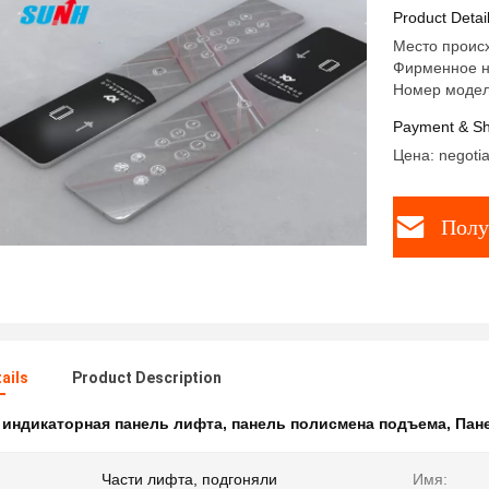
Product Detai
Место происх
Фирменное 
Номер модел
Payment & Sh
Цена: negotia
Полу
ails
Product Description
:
индикаторная панель лифта
,
панель полисмена подъема
,
Пан
Части лифта, подгоняли
Имя: