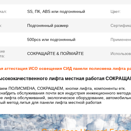
иал:
SS, ПК, ABS или подгонянный
Цвет:
:
Подгонянный размер
Сертифика
500pcs или подгонянный
Применен
ние
СОКРАЩАЙТЕ & ПОЙМАЙТЕ
Использов
та:
ая аттестация ИСО освещения СИД панели полисмена лифта р
ысококачественного лифта местная работая СОКРАЩАЕ
та
аем ПОЛИСМЕНА, СОКРАЩАЕМ, кнопки лифта, компоненты етк.
абдить обслуживания почти вся индустрия инжекционного метода 
е лифта обслуживаний, экологическое оборудование, автомобильн
й метод литья для панели лифта местной работая