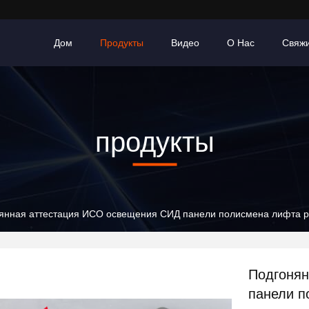
Дом
Продукты
Видео
О Нас
Свяж
продукты
янная аттестация ИСО освещения СИД панели полисмена лифта р
Подгонян
панели п