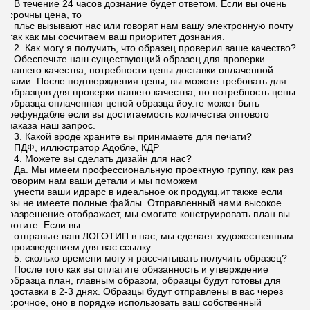
В течение 24 часов дознание будет ответом. Если вы очень
срочны цена, то
пльс вызывают нас или говорят нам вашу электронную почту
так как мы сосчитаем ваш приоритет дознания.
2. Как могу я получить, что образец проверил ваше качество?
Обеспечьте наш существующий образец для проверки
нашего качества, потребности цены доставки оплаченной
вами. После подтверждения цены, вы можете требовать для
образцов для проверки нашего качества, но потребность цены
образца оплаченная ценой образца йоу.те может быть
рефундабле если вы достигаемость количества оптового
заказа наш запрос.
3. Какой вроде храните вы принимаете для печати?
ПДФ, иллюстратор Адобле, КДР
4. Можете вы сделать дизайн для нас?
Да. Мы имеем профессиональную проектную группу, как раз
говорим нам ваши детали и мы поможем
унести ваши идрарс в идеальное ок продукц.ит также если
вы не имеете полные файлы. Отправленный нами высокое
разрешение отображает, мы смогите конструировать план вы
хотите. Если вы
отправьте ваш ЛОГОТИП в нас, мы сделает художественным
произведением для вас ссылку.
5. сколько времени могу я рассчитывать получить образец?
После того как вы оплатите обязанность и утверждение
образца план, главным образом, образцы будут готовы для
доставки в 2-3 днях. Образцы будут отправлены в вас через
срочное, оно в порядке использовать ваш собственный