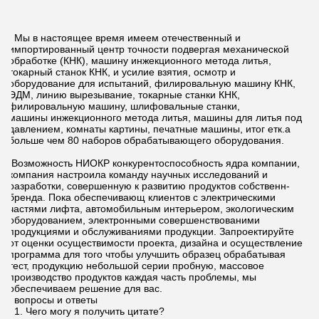
Мы в настоящее время имеем отечественный и
импортированный центр точности подвергая механической
обработке (КНК), машину инжекционного метода литья,
токарный станок КНК, и усилие взятия, осмотр и
оборудование для испытаний, филировальную машину КНК,
ЭДМ, линию вырезывание, токарные станки КНК,
филировальную машину, шлифовальные станки,
машины инжекционного метода литья, машины для литья под
давлением, комнаты картины, печатные машины, итог етк.а
больше чем 80 наборов обрабатывающего оборудования.
Возможность НИОКР конкурентоспособность ядра компании,
компания настроила команду научных исследований и
разработки, совершенную к развитию продуктов собственн-
бренда. Пока обеспечивающ клиентов с электрическими
частями лифта, автомобильным интерьером, экологическим
оборудованием, электронными совершенствованими
продукциями и обслуживаниями продукции. Запроектируйте
от оценки осуществимости проекта, дизайна и осуществление
программа для того чтобы улучшить образец обрабатывая
тест, продукцию небольшой серии пробную, массовое
производство продуктов каждая часть проблемы, мы
обеспечиваем решение для вас.
вопросы и ответы
1. Чего могу я получить цитате?