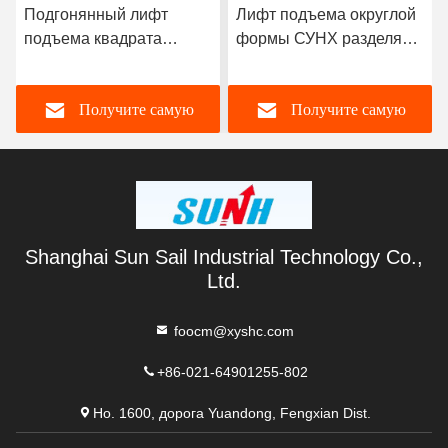
Подгонянный лифт
Лифт подъема округлой
подъема квадрата
формы СУНХ разделяет
размера разделяет цвет
кнопки лифта Шрифта
желтого цвета кнопки
Брайля с доской ПКБ
Получите самую
Получите самую
лифта
лучшую цену
лучшую цену
Shanghai Sun Sail Industrial Technology Co.,
Ltd.
foocm@xyshc.com
+86-021-64901255-802
Но. 1600, дорога Yuandong, Fengxian Dist.