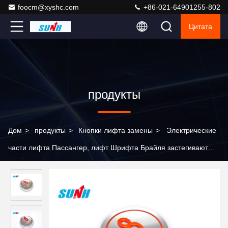
foocm@xyshc.com
+86-021-64901255-802
Цитата
продукты
Дом
>
продукты
>
Кнопки лифта замены
>
Электрические
части лифта Пассангер, лифт Шрифта Брайля застегивают
АБС/СС материальный