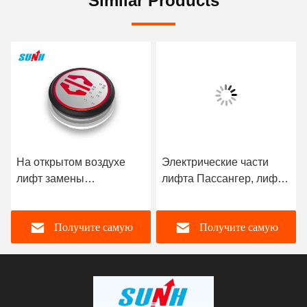
Similar Products
На открытом воздухе
Электрические части
лифт замены
лифта Пассангер, лифт
застегивает поверхность
Шрифта Брайля
подгонянную
застегивают АБС/СС
Получите самую
Получите самую
пластмассой
материальный
вытравленную
лучшую цену
лучшую цену